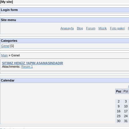
[
My site
]
Login form
Site menu
Anasayfa
Blog
Forum
Müzik
Foto galeri
Categories
Genel
[1]
Main
»
Genel
SITIMIZ HENÜZ YAPIM AŞAMASINDADIR
Attachments:
Resim 1
Calendar
Paz
Pzt
2
3
9
10
16
17
23
24
30
31