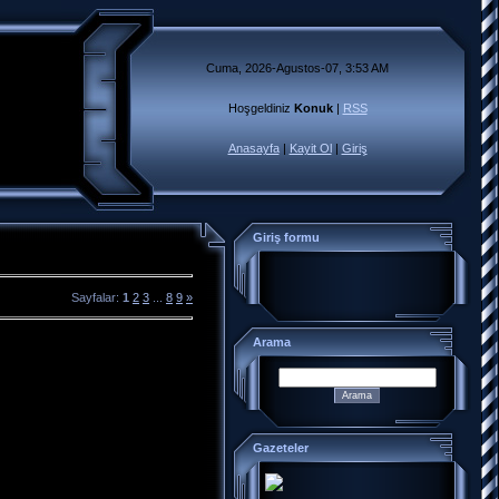
Cuma, 2026-Agustos-07, 3:53 AM
Hoşgeldiniz
Konuk
|
RSS
Anasayfa
|
Kayit Ol
|
Giriş
Giriş formu
Sayfalar
:
1
2
3
...
8
9
»
Arama
Gazeteler