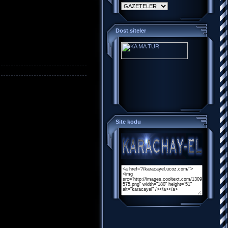
Dost siteler
Site kodu