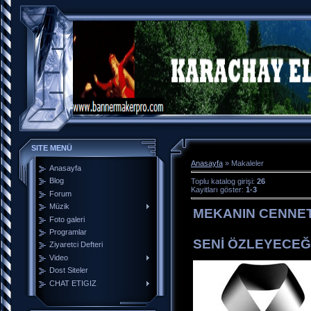
SITE MENÜ
Anasayfa
»
Makaleler
Anasayfa
Blog
Toplu katalog girişi
:
26
Kayitları göster
:
1-3
Forum
Müzik
MEKANIN CENNE
Foto galeri
Programlar
SENİ ÖZLEYECEĞ
Ziyaretci Defteri
Video
Dost Siteler
CHAT ETIGIZ