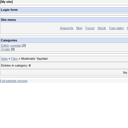
[
My site
]
Login form
Site menu
Anasayfa
Blog
Forum
Müzik
Foto galeri
Categories
Editör yayinlari
[2]
Üyeler
[0]
Main
»
Files
» Moderatör Yayinlari
Entries in category
:
0
No 
Full website version