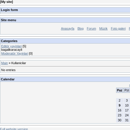
[
My site
]
Login form
Site menu
Anasayfa
Blog
Forum
Müzik
Foto galeri
Categories
Editör yayinlari
[5]
bagalikaracayli
Moderatör Yayinlari
[0]
Main
»
Kullanicilar
No entries
Calendar
Paz
Pzt
2
3
9
10
16
17
23
24
30
31
Full website version