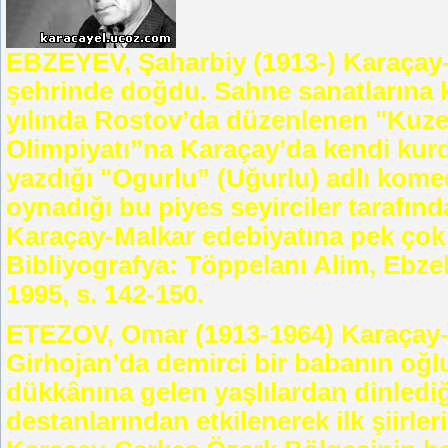
EBZEYEV, Şaharbiy (1913-) Karaçay-
şehrinde doğdu. Sahne sanatlarına k
yılında Rostov’da düzenlenen "Kuzey
Olimpiyatı”na Karaçay’da kendi kurdu
yazdığı "Ogurlu” (Uğurlu) adlı kome
oynadığı bu piyes seyirciler tarafın
Karaçay-Malkar edebiyatına pek çok ti
Bibliyografya: Töppelanı Alim, Ebzel
1995, s. 142-150.
ETEZOV, Omar (1913-1964) Karaçay-M
Girhojan’da demirci bir babanın oğl
dükkânına gelen yaşlılardan dinledi
destanlarından etkilenerek ilk şiirler