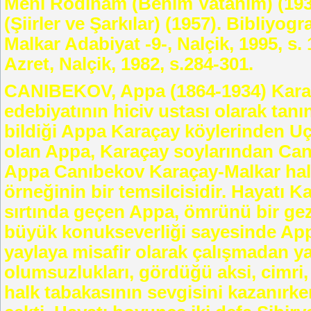
Meni Rodinam (Benim Vatanım) (1938)
(Şiirler ve Şarkılar) (1957). Bibliyo
Malkar Adabiyat -9-, Nalçik, 1995, s.
Azret, Nalçik, 1982, s.284-301.
CANIBEKOV, Appa (1864-1934) Karaça
edebiyatının hiciv ustası olarak tan
bildiği Appa Karaçay köylerinden Uç
olan Appa, Karaçay soylarından Can
Appa Canıbekov Karaçay-Malkar halk 
örneğinin bir temsilcisidir. Hayatı Ka
sırtında geçen Appa, ömrünü bir gez
büyük konukseverliği sayesinde Appa
yaylaya misafir olarak çalışmadan yaş
olumsuzlukları, gördüğü aksi, cimri, 
halk tabakasının sevgisini kazanırke