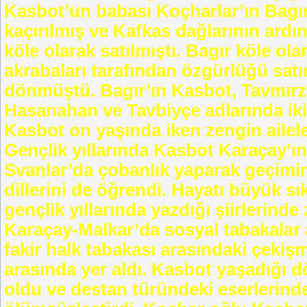
Kasbot’un babası Koçharlar’ın Bagır
kaçırılmış ve Kafkas dağlarının ard
köle olarak satılmıştı. Bagır köle ola
akrabaları tarafından özgürlüğü satı
dönmüştü. Bagır’ın Kasbot, Tavmırza
Hasanahan ve Tavbiyçe adlarında iki
Kasbot on yaşında iken zengin ailel
Gençlik yıllarında Kasbot Karaçay’ı
Svanlar’da çobanlık yaparak geçimi
dillerini de öğrendi. Hayatı büyük s
gençlik yıllarında yazdığı şiirlerinde 
Karaçay-Malkar’da sosyal tabakalar ar
fakir halk tabakası arasındaki çekişm
arasında yer aldı. Kasbot yaşadığı 
oldu ve destan türündeki eserlerinde