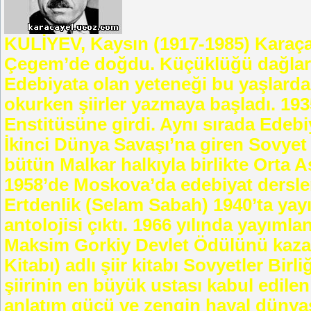
KULİYEV, Kaysın (1917-1985) Karaça
Çegem’de doğdu. Küçüklüğü dağlarda
Edebiyata olan yeteneği bu yaşlarda
okurken şiirler yazmaya başladı. 19
Enstitüsüne girdi. Aynı sırada Edebi
İkinci Dünya Savaşı’na giren Sovyet 
bütün Malkar halkıyla birlikte Orta
1958’de Moskova’da edebiyat dersleri
Ertdenlik (Selam Sabah) 1940’ta yayıml
antolojisi çıktı. 1966 yılında yayımlan
Maksim Gorkiy Devlet Ödülünü kazan
Kitabı) adlı şiir kitabı Sovyetler Bi
şiirinin en büyük ustası kabul edilen
anlatım gücü ve zengin hayal dünyası 