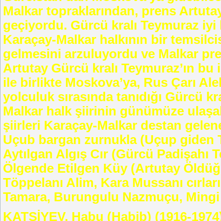
Malkar topraklarından, prens Artutay
geçiyordu. Gürcü kralı Teymuraz iyi k
Karaçay-Malkar halkının bir temsilci
gelmesini arzuluyordu ve Malkar prens
Artutay Gürcü kralı Teymuraz’ın bu 
ile birlikte Moskova’ya, Rus Çarı Al
yolculuk sırasında tanıdığı Gürcü kr
Malkar halk şiirinin günümüze ulaşab
şiirleri Karaçay-Malkar destan gelene
Uçub bargan zurnukla (Uçup giden 
Aytılgan Algış Cır (Gürcü Padişahı 
Ölgende Etilgen Küy (Artutay Öldüğü
Töppelanı Alim, Kara Mussanı cırları,M
Tamara, Burungulu Nazmuçu, Mingi Ta
KATSİYEV, Habu (Habib) (1916-1974) 