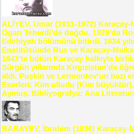
ALİYEV, Umar (1911-1972) Karaçay-Ma
Ogarı Teberdi’de doğdu. 1929’da Ro
Edebiyatı bölümünü bitirdi. 1934 yıl
Enstitüsünde Rus ve Karaçay-Malkar d
1943’te bütün Karaçay halkıyla birli
Sürgün yıllarında Kırgızistan’da öğr
aldı. Puşkin ve Lermontov’un bazı es
Eserleri: Kim ulludu (Kim büyüktür), 
Aymuş. Bibliyografya: Ana Literatura
BABAYEV, İbrahim (1936) Karaçay-Ma