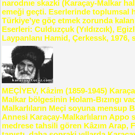
narodnıe skazki (Karaçay-Malkar halk
emeği geçti. Eserlerinde toplumsal ha
Türkiye’ye göç etmek zorunda kalan Kar
Eserleri: Culduzçuk (Yıldızcık), Egizl
Laypanlanı Hamid, Çerkessk, 1976, s
MEÇİYEV, Kâzim (1859-1945) Karaçay
Malkar bölgesinin Holam-Bızıngı vad
Malkarlıların Meçi soyuna mensup Be
Annesi Karaçay-Malkarlıların Appo 
medrese tahsili gören Kâzım Arap, Fa
tanıştı, daha sonraki yıllarda Karaç