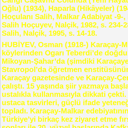
Cangı Caşavnu Colunda (Yeni Hayatı
Oğlu) (1934), Haparla (Hikâyeler) (1
Hoçulanı Salih, Malkar Adabiyat -9-, 
Salih Hoçuyev, Nalçik, 1982, s. 234-
Salih, Nalçik, 1995, s. 14-18.
HUBİYEV, Osman (1918-) Karaçay-Mal
köylerinden Ogarı Teberdi’de doğdu
Mikoyan-Şahar’da (şimdiki Karaçayevs
Stavropol’da öğretmen enstitüsünün 
Karaçay gazetesinde ve Karaçay-Çe
çalıştı. 15 yaşında şiir yazmaya başl
ustalıkla kullanmasıyla dikkati çekti
ustaca tasvirleri, güçlü ifade yeteneğ
topladı. Karaçay-Malkar edebiyatını
Türkiye’yi birkaç kez ziyaret etme f
sonları ile 20. yüzyıl başlarında Ka