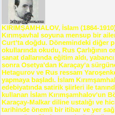
KIRIMŞAMHALOV, İslam (1864-1910) K
Kırımşavhal soyuna mensup bir ailen
Curt’ta doğdu. Dönemindeki diğer pr
okullarında okudu, Rus Çarlığının o
sanat dallarında eğitim aldı, yabanc
sonra Osetya’dan Karaçay’a sürgüne
Hetagurov ve Rus ressam Yaroşenko i
yapmaya başladı. İslam Kırımşamhal
edebiyatında satirik şiirleri ile tanın
kullanan İslam Kırımşamhalov’un Börü 
Karaçay-Malkar diline ustalığı ve hi
tarihinde önemli bir itibar ve yer sa