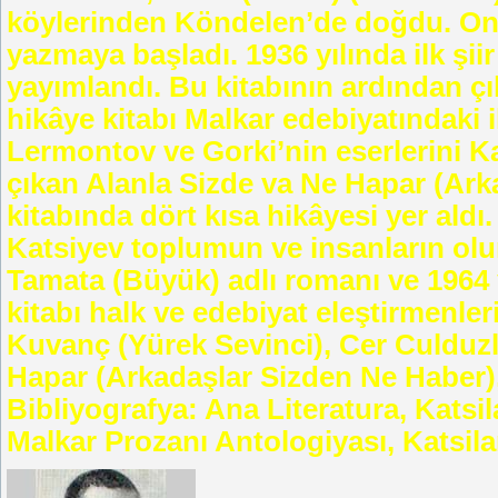
köylerinden Köndelen’de doğdu. Onal
yazmaya başladı. 1936 yılında ilk şi
yayımlandı. Bu kitabının ardından çık
hikâye kitabı Malkar edebiyatındaki i
Lermontov ve Gorki’nin eserlerini Ka
çıkan Alanla Sizde va Ne Hapar (Ark
kitabında dört kısa hikâyesi yer ald
Katsiyev toplumun ve insanların olum
Tamata (Büyük) adlı romanı ve 1964
kitabı halk ve edebiyat eleştirmenler
Kuvanç (Yürek Sevinci), Cer Culduzlar
Hapar (Arkadaşlar Sizden Ne Haber
Bibliyografya: Ana Literatura, Katsi
Malkar Prozanı Antologiyası, Katsilan