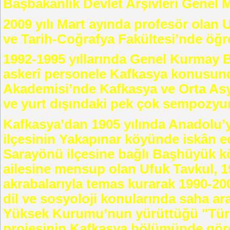
Başbakanlık Devlet Arşivleri Genel 
2009 yılı Mart ayında profesör olan 
ve Tarih-Coğrafya Fakültesi’nde öğr
1992-1995 yıllarında Genel Kurmay B
askerî personele Kafkasya konusunda
Akademisi’nde Kafkasya ve Orta Asya
ve yurt dışındaki pek çok sempozyum
Kafkasya’dan 1905 yılında Anadolu’y
ilçesinin Yakapınar köyünde iskân e
Sarayönü ilçesine bağlı Başhüyük kö
ailesine mensup olan Ufuk Tavkul, 1
akrabalarıyla temas kurarak 1990-200
dil ve sosyoloji konularında saha ara
Yüksek Kurumu’nun yürüttüğü "Türk 
projesinin Kafkasya bölümünde göre