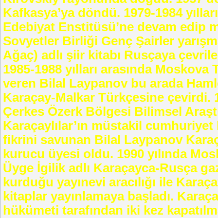
Kafkasya’ya döndü. 1979-1984 yılla
Edebiyat Enstitüsü’ne devam edip m
Sovyetler Birliği Genç Şairler yarışm
Ağaç) adlı şiir kitabı Rusçaya çevril
1985-1988 yılları arasında Moskova T
veren Bilal Laypanov bu arada Hamlet
Karaçay-Malkar Türkçesine çevirdi. 
Çerkes Özerk Bölgesi Bilimsel Araşt
Karaçaylılar’ın müstakil cumhuriyet 
fikrini savunan Bilal Laypanov Kara
kurucu üyesi oldu. 1990 yılında Mos
Üyge İgilik adlı Karaçayca-Rusça ga
kurduğu yayınevi aracılığı ile Karaçay-
kitaplar yayınlamaya başladı. Karaç
hükümeti tarafından iki kez kapatılm