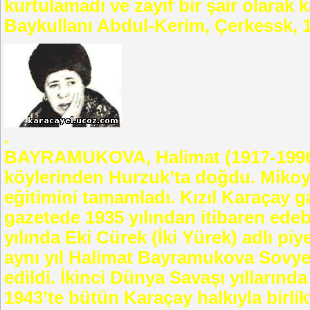
kurtulamadı ve zayıf bir şair olarak k
Baykullanı Abdul-Kerim, Çerkessk, 1
.
BAYRAMUKOVA, Halimat (1917-1996) 
köylerinden Hurzuk’ta doğdu. Mikoy
eğitimini tamamladı. Kızıl Karaçay 
gazetede 1935 yılından itibaren edeb
yılında Eki Cürek (İki Yürek) adlı pi
aynı yıl Halimat Bayramukova Sovyetl
edildi. İkinci Dünya Savaşı yıllarınd
1943’te bütün Karaçay halkıyla birli