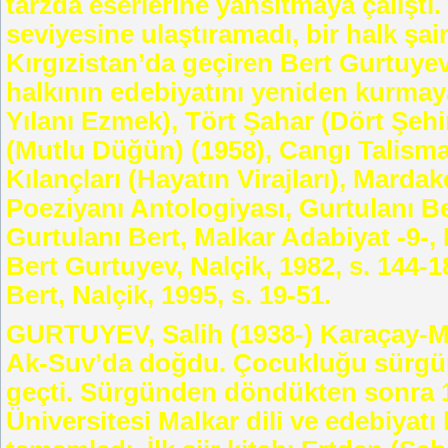
tarzda eserlerine yansıtmaya çalıştı.
seviyesine ulaştıramadı, bir halk şair
Kırgızistan’da geçiren Bert Gurtuy
halkının edebiyatını yeniden kurmaya 
Yılanı Ezmek), Tört Şahar (Dört Şehir)
(Mutlu Düğün) (1958), Cangı Talisma
Kılançları (Hayatın Virajları), Mardak
Poeziyanı Antologiyası, Gurtulanı Be
Gurtulanı Bert, Malkar Adabiyat -9-, 
Bert Gurtuyev, Nalçik, 1982, s. 144-
Bert, Nalçik, 1995, s. 19-51.
GURTUYEV, Salih (1938-) Karaçay-Ma
Ak-Suv’da doğdu. Çocukluğu sürgün 
geçti. Sürgünden döndükten sonra 1
Üniversitesi Malkar dili ve edebiyat