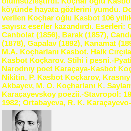
ölümsüzleştirdi. Koçhar oğlu Kasbot
köyünde hayata gözlerini yumdu. D
verilen Koçhar oğlu Kasbot 106 yıll
sayısız eserler kazandırdı. Eserleri: 
Canbolat (1856), Barak (1857), Canda
(1878), Gapalav (1892), Kanamat (189
M.A. Koçharlanı Kasbot. Halk Cırçıl
Kasbot Koçkarov. Stihi i pesni.-Pyati
Narodnıy poet Karaçaya-Kasbot Koçk
Nikitin, P. Kasbot Koçkarov, Krasnıy
Akbayev, M. O. Koçharlanı K. Saylam
Karaçayevskoy poezii.-Stavropol: 196
1982; Ortabayeva, R. K. Karaçayevo-