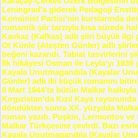
Karaçay-Çerkes Özerk Bölgesinin ba
Leningrad’a giderek Pedagoji Enstit
Komünist Partisi’nin kurslarında de
romantik şiir tarzıyla kısa sürede hal
Kavkaz (Kafkas) adlı şiiri büyük ilg
Ot Künle (Ateşten Günler) adlı şiirle
beğeni kazandı. Tabiat tasvirlerini şii
İlk hikâyesi Osman ile Leyla’yı 1939 
Kayala Unutmagandıla (Kayalar Unut
Günler) adlı iki küçük romanını biti
8 Mart 1944’te bütün Malkar halkıyla
Kırgızistan’da Kızıl Kaya rayonunda
döndükten sonra XX. yüzyılda Malkar h
roman yazdı. Puşkin, Lermontov ve 
Malkar Türkçesine çevirdi. Bazı esrl
Kayala Unutmagandıla (Kayalar Unutm