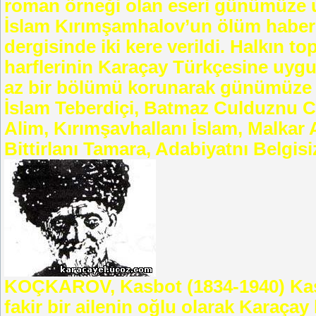
roman örneği olan eseri günümüze ul
İslam Kırımşamhalov’un ölüm haberi
dergisinde iki kere verildi. Halkın top
harflerinin Karaçay Türkçesine uygula
az bir bölümü korunarak günümüze u
İslam Teberdiçi, Batmaz Culduznu Ca
Alim, Kırımşavhallanı İslam, Malkar A
Bittirlanı Tamara, Adabiyatnı Belgisiz
KOÇKAROV, Kasbot (1834-1940) Ka
fakir bir ailenin oğlu olarak Karaça