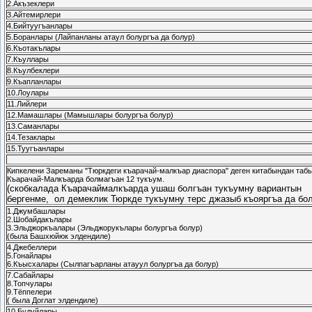
2.Акъзеклери
3.Айтемирлери
4.Бийтуугъанлары
5.Боранлары (Лайпанланы атаул болургъа да болур)
6.Къотакълары
7.Къуллары
8.Къулбеклери
9.Къапланлары
10.Лоулары
11.Лийлери
12.Мамашлары (Мамышлары болургъа болур)
13.Саманлары
14.Тезаклары
15.Туугъанлары
Кипкелени Зареманы "Тюркдеги къарачай-малкъар диаспора" деген китабындан табы
Къарачай-Малкъарда болмагъан 12 тукъум.
(скобкалада Къарачаймалкъарда ушаш болгъан тукъумну вариантын
бергенме, ол демеклик Тюркде тукъумну терс джазыб къояргъа да бо
1.Джумбашлары
2.Шобайдакълары
3.Эльджоркъалары (Эльджорукълары болургъа болур)
(была Башхюйюк элдендиле)
4.Джебеллери
5.Гонайлары
6.Къысхалары (Сылпагъарланы атауул болургъа да болур)
7.Сабайлары
8.Топчулары
9.Тёппелери
( была Доглат элдендиле)
10.Будуйлары