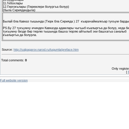
11.Гебохлары
12.Гергокълары (Гюрюклери болургъа болур)
(была Сириядандыла)
Былай бла Кавказ тышында (Тюрк бла Сирияда ) 27 къарачаймалкъар тукъум барды
PS.Бу 27 тукъумну ичинден Кавказда адамлары чыгъыб къалыргъа да болур, неда б
тукъумну бизде бир тюрлю тышында башха тюрлю айтылыб эки башхагъа саналыб
къалыргъа да болурла.
Source
:
http://salpagarov.narod.ru/tuqumla/preface.htm
Total comments
:
0
Only regist
[
Full website version