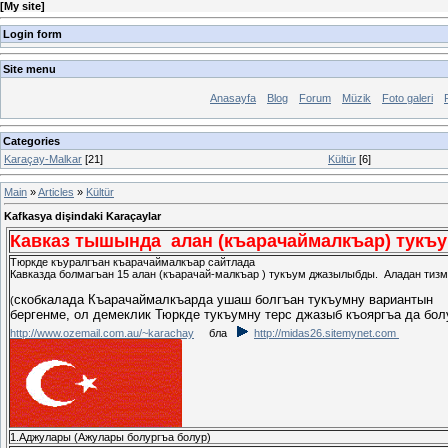
[
My site
]
Login form
Site menu
Anasayfa
Blog
Forum
Müzik
Foto galeri
Categories
Karaçay-Malkar
[21]
Kültür
[6]
Main
»
Articles
»
Kültür
Kafkasya dişindaki Karaçaylar
Кавказ тышында алан (къарачаймалкъар) тукъ
Тюркде къуралгъан къарачаймалкъар сайтлада
Кавказда болмагъан 15 алан (къарачай-малкъар ) тукъум джазылыбды. Аладан тизм
скобкалада Къарачаймалкъарда ушаш болгъан тукъумну вариантын
(
бергенме, ол демеклик Тюркде тукъумну терс джазыб къояргъа да бол
http://www.ozemail.com.au/~karachay
бла
http://midas26.sitemynet.com
1.Аджулары (Ажулары болургъа болур)